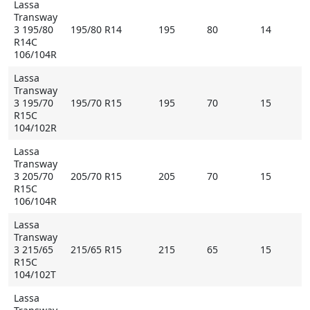
Lassa
ребрами обеспечивает устойчивое сцепление на
Transway
сухом покрытии, стойкость к абразивному
3 195/80
195/80 R14
195
80
14
истиранию и сниженный расход топлива;
R14C
106/104R
- волнообразные продольные канавки,
многочисленные ламели улучшают тягово-сцепные
Lassa
свойства на мокром покрытии;
Transway
3 195/70
195/70 R15
195
70
15
- специальный компаунд с высокой стойкостью к
R15C
износу, образованию разрывов и мелких трещин
104/102R
увеличивает ходимость шины
Lassa
Transway
* Внимание: летние шины не российского
3 205/70
205/70 R15
205
70
15
происхождения могут быть промаркированы
R15C
обозначением M+S
106/104R
Lassa
Купить Lassa Transway 3 на Мосавтошине
Transway
3 215/65
215/65 R15
215
65
15
R15C
104/102T
Lassa