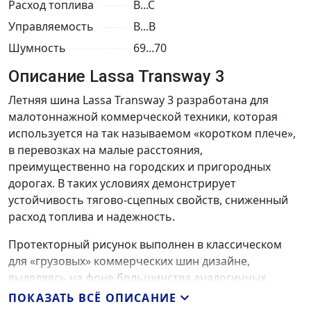
Расход топлива
B...C
Управляемость
B...B
Шумность
69...70
Описание Lassa Transway 3
Летняя шина Lassa Transway 3 разработана для
малотоннажной коммерческой техники, которая
используется на так называемом «коротком плече»,
в перевозках на малые расстояния,
преимущественно на городских и пригородных
дорогах. В таких условиях демонстрирует
устойчивость тягово-сцепных свойств, сниженный
расход топлива и надежность.
Протекторный рисунок выполнен в классическом
для «грузовых» коммерческих шин дизайне,
выделяясь на фоне большинства аналогичных
моделей широкими продольными ребрами.
ПОКАЗАТЬ ВСЁ ОПИСАНИЕ