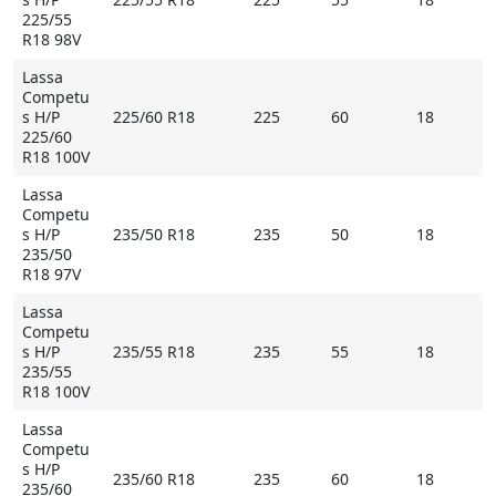
225/55
Купить Lassa Competus H/P на Мосавтошине
R18 98V
Lassa
Competu
s H/P
225/60 R18
225
60
18
225/60
R18 100V
Lassa
Competu
s H/P
235/50 R18
235
50
18
235/50
R18 97V
Lassa
Competu
s H/P
235/55 R18
235
55
18
235/55
R18 100V
Lassa
Competu
s H/P
235/60 R18
235
60
18
235/60