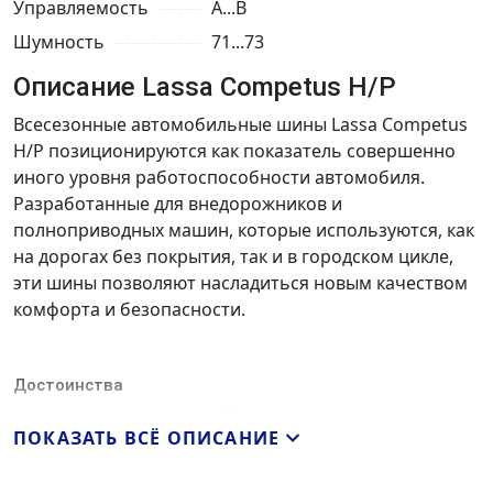
Управляемость
A...B
Шумность
71...73
Описание Lassa Competus H/P
Всесезонные автомобильные шины Lassa Competus
H/P позиционируются как показатель совершенно
иного уровня работоспособности автомобиля.
Разработанные для внедорожников и
полноприводных машин, которые используются, как
на дорогах без покрытия, так и в городском цикле,
эти шины позволяют насладиться новым качеством
комфорта и безопасности.
Достоинства
Проведенные компанией TUV SUD сравнительные
ПОКАЗАТЬ ВСЁ ОПИСАНИЕ
испытания 5 наиболее выдающихся моделей шин
для внедорожников показали, что данная модель