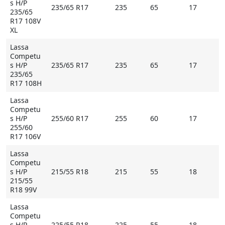
s H/P
235/65 R17
235
65
17
тормозной путь даже на мокрых дорогах и дорогах
235/65
R17 108V
без покрытия. При этом состав резины продуман
XL
таким образом, чтобы максимально продлить срок
использования. Ведь все чаще внедорожники
Lassa
Competu
используются для езды в городском цикле, где
s H/P
235/65 R17
235
65
17
асфальт ускоряет процесс их истирания.
235/65
R17 108H
Lassa
Основные особенности Lassa Competus H/P
Competu
s H/P
255/60 R17
255
60
17
- шины Lassa Competus H/P могут использоваться на
255/60
полноприводных автомобилях и внедорожниках;
R17 106V
- кремниевые компоненты уменьшают степень
Lassa
взаимодействия шины с водой;
Competu
- уникальный рисунок протектора с достаточным
s H/P
215/55 R18
215
55
18
количеством желобков улучшает сцепление даже на
215/55
R18 99V
мокрой дороге;
- обладают наилучшими характеристиками при
Lassa
Competu
покорении поворотов и аквапланировании.
s H/P
225/55 R18
225
55
18